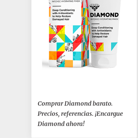
C
Comprar Diamond barato.
o
Precios, referencias. ¡Encargue
m
p
Diamond ahora!
r
a